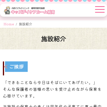
Skip
to
content
Home
施設紹介
施設紹介
ご挨拶
「できることなら今日はそばにいてあげたい。」
そんな保護者の皆様の思いを受け止めながら保育を
心掛けています。
当施設の保育士の多くは同年代の子育てに真っ最中